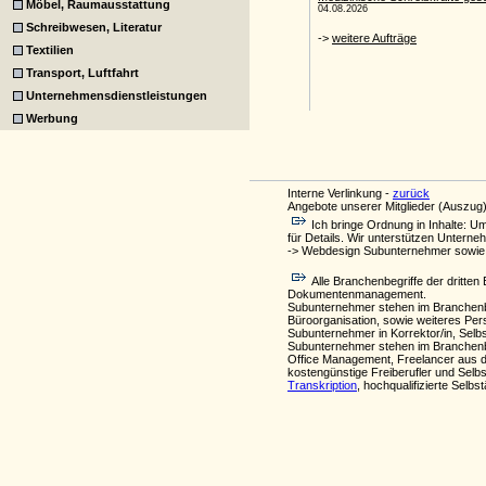
Möbel, Raumausstattung
Schreibwesen, Literatur
Textilien
Transport, Luftfahrt
Unternehmensdienstleistungen
Werbung
Interne Verlinkung -
zurück
Angebote unserer Mitglieder (Auszug)
Ich bringe Ordnung in Inhalte: Um
für Details. Wir unterstützen Unterne
-> Webdesign Subunternehmer sowie 
Alle Branchenbegriffe der drit
Dokumentenmanagement.
Subunternehmer stehen im Branchenb
Büroorganisation, sowie weiteres Per
Subunternehmer in Korrektor/in, Sel
Subunternehmer stehen im Branchenb
Office Management, Freelancer aus 
kostengünstige Freiberufler und Selbs
Transkription
, hochqualifizierte Selbs