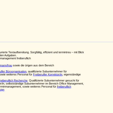
te Textaufbereitung. Sorgfältig, effizient und termintreu – mit Blick
alen Aufgaben.
anagement freiberuflich
fmann/frau
sowie die ürigen aus dem Bereich
ufler Büroorganisation
, qualifizierte Subunternehmer für
sowie weiteres Personal für
Freiberufler Korrektor/in
, eigenständige
freiberuflich Recherche
. Qualifizierte Subunternehmer gesucht für
or/in, selbstständige Subunternehmer im Bereich Office Management,
Terminmanagement, sowie weiteres Personal für
freiberuflich
sign