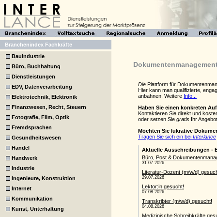
Branchenindex Fachkräfte
Bauindustrie
Dokumentenmanagement Jo
Büro, Buchhaltung
Dienstleistungen
Die
Plattform für Dokumentenman
EDV, Datenverarbeitung
Hier kann man qualifizierte, en
anbahnen. Weitere
Info...
Elektrotechnik, Elektronik
Finanzwesen, Recht, Steuern
Haben Sie einen konkreten Au
Kontaktieren Sie direkt und kos
Fotografie, Film, Optik
oder setzen Sie
gratis
Ihr Angebot
Fremdsprachen
Möchten Sie lukrative Dokum
Tragen Sie sich ein bei
Interlance
Gesundheitswesen
Handel
Handwerk
Industrie
Ingenieure, Konstruktion
Internet
Kommunikation
Kunst, Unterhaltung