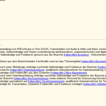
:
wandlung von PDFs/Scans in Text (OCR), Transkription von Audio & Video und klare, strukturier
hmen, Selbstständige und Teams zuverlässig bei administrativen, organisatorischen und digit
Selbständige und Freelancer gesucht aus der Branche
freiberuflich Assistenz
- Dokumentenm
ten Ebene aus dem Branchenindex Fachkräfte rund um das Themengebiet
freiberuflich Bürokau
uch unter Webdesign, Aufträge suchende Selbständige und Freelancer der Branche
Freiber
sonal für
freiberuflich Datenbearbeitung
, qualifizierte Subunternehmer für Datenbearbeitung, 
bständige und Freiberufler aus dem Gewerke
Freiberufler Office Management
.
uch unter Datenbearbeitung, Aufträge suchende Selbständige und Freelancer der Branche
der Branche
freiberuflich Rechnungswesen
sowie weiteres Personal für Outsourcing Korrekt
tändige spezialisiert auf
freiberuflich Terminmanagement
, qualifizierte Subunternehmer für 
tändige für Transkription, motivierte Freiberufler und Freelancer erledigen
freiberuflich Webde