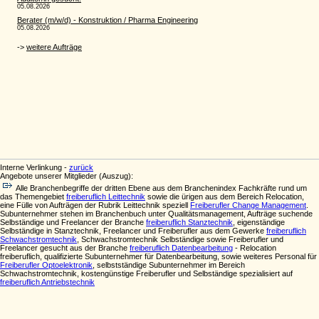
Interne Verlinkung -
zurück
Angebote unserer Mitglieder (Auszug):
Alle Branchenbegriffe der dritten Ebene aus dem Branchenindex Fachkräfte rund um
das Themengebiet
freiberuflich Leittechnik
sowie die ürigen aus dem Bereich Relocation,
eine Fülle von Aufträgen der Rubrik Leittechnik speziell
Freiberufler Change Management
.
Subunternehmer stehen im Branchenbuch unter Qualitätsmanagement, Aufträge suchende
Selbständige und Freelancer der Branche
freiberuflich Stanztechnik
, eigenständige
Selbständige in Stanztechnik, Freelancer und Freiberufler aus dem Gewerke
freiberuflich
Schwachstromtechnik
, Schwachstromtechnik Selbständige sowie Freiberufler und
Freelancer gesucht aus der Branche
freiberuflich Datenbearbeitung
- Relocation
freiberuflich, qualifizierte Subunternehmer für Datenbearbeitung, sowie weiteres Personal für
Freiberufler Optoelektronik
, selbstständige Subunternehmer im Bereich
Schwachstromtechnik, kostengünstige Freiberufler und Selbständige spezialisiert auf
freiberuflich Antriebstechnik