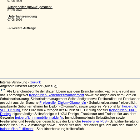
Interne Verlinkung -
zurück
Angebote unserer Mitglieder (Auszug):
Alle Branchenbegriffe der dritten Ebene aus dem Branchenindex Fachkräfte rund um
das Themengebiet
freiberuflich Sicherheitsmanagement
sowie die ürigen aus dem Bereich
Schuldnerberatung, Sicherheitsmanagement Selbständige sowie Freiberufler und Freelancer
gesucht aus der Branche
Freiberufler Diplom-Ökonom/in
- Schuldnerberatung freiberuflich,
qualifizierte Subunternehmer für Diplom-Ökonom/in, sowie weiteres Personal für
freiberuflich
VDE-Prüfung
, eine Fülle von Aufträgen der Rubrik VDE-Prüfung speziell
freiberuflich UX/UI
Design
, eigenständige Selbständige in UX/UI Design, Freelancer und Freiberufler aus dem
Gewerke
freiberuflich Immobilienmakler/in
, Immobilienmakler/in Selbständige sowie
Freiberufler und Freelancer gesucht aus der Branche
Freiberufler PoS
- Schuldnerberatung
freiberuflich, PoS Selbständige sowie Freiberufler und Freelancer gesucht aus der Branche
freiberuflich Fulfillment
- Schuldnerberatung freiberuflich