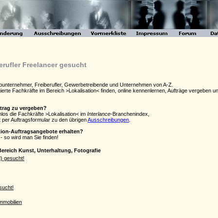
erufler Freelancer gesucht
Subunternehmer, Freiberufler, Gewerbetreibende und Unternehmen von A-Z.
agierte Fachkräfte im Bereich >Lokalisation< finden, online kennenlernen, Aufträge vergebe
ftrag zu vergeben?
nlos die Fachkräfte >Lokalisation< im
Interlance
-Branchenindex,
 per Auftragsformular zu den übrigen
Ausschreibungen
.
ation-Auftragsangebote erhalten?
- so wird man Sie finden!