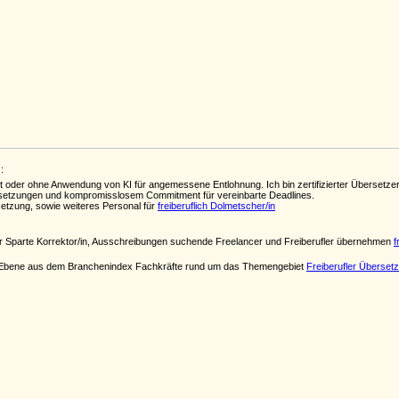
:
t oder ohne Anwendung von KI für angemessene Entlohnung. Ich bin zertifizierter Übersetze
etzungen und kompromisslosem Commitment für vereinbarte Deadlines.
rsetzung, sowie weiteres Personal für
freiberuflich Dolmetscher/in
er Sparte Korrektor/in, Ausschreibungen suchende Freelancer und Freiberufler übernehmen
f
ten Ebene aus dem Branchenindex Fachkräfte rund um das Themengebiet
Freiberufler Überset