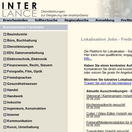
Branchenindex Fachkräfte
Bauindustrie
Lokalisation Jobs - Freib
Büro, Buchhaltung
Dienstleistungen
Die
Plattform für Lokalisation - 
EDV, Datenverarbeitung
Hier kann man qualifizierte, eng
Info...
Elektrotechnik, Elektronik
Finanzwesen, Recht, Steuern
Haben Sie einen konkreten Au
Kontaktieren Sie direkt und koste
Fotografie, Film, Optik
oder setzen Sie
gratis
Ihr Angebot
Fremdsprachen
Möchten Sie lukrative Lokalis
Tragen Sie sich ein bei
Interlance
Gesundheitswesen
Handel
Handwerk
Industrie
Ingenieure, Konstruktion
Internet
Kommunikation
Kunst, Unterhaltung