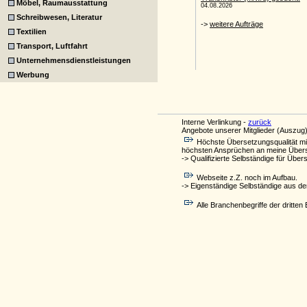
Möbel, Raumausstattung
Schreibwesen, Literatur
Textilien
Transport, Luftfahrt
Unternehmensdienstleistungen
Werbung
Interne Verlinkung -
zurück
Angebote unserer Mitglieder (Auszug)
Höchste Übersetzungsqualität mi
höchsten Ansprüchen an meine Übers
-> Qualifizierte Selbständige für Übe
Webseite z.Z. noch im Aufbau.
-> Eigenständige Selbständige aus d
Alle Branchenbegriffe der drit