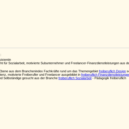
:
istentin
t für Sozialarbeit, motivierte Subunternehmer und Freelancer-Finanzdienstleistungen aus 
ten Ebene aus dem Branchenindex Fachkräfte rund um das Themengebiet
freiberuflich Design
so
enz, motivierte Freiberufler und Freelancer ausgebildet in
freiberuflich Finanzdienstleistunge
nd Selbständige gesucht aus der Branche
freiberuflich Sozialarbeit
- Pädagogik freiberuflich