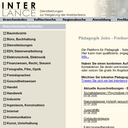
Branchenindex Fachkräfte
Bauindustrie
Pädagogik Jobs - Freibe
Büro, Buchhaltung
Dienstleistungen
Die
Plattform für Pädagogik - Su
EDV, Datenverarbeitung
Hier kann man qualifizierte, eng
Info...
Elektrotechnik, Elektronik
Finanzwesen, Recht, Steuern
Haben Sie einen konkreten Au
Kontaktieren Sie direkt und kost
Fotografie, Film, Optik
oder setzen Sie
gratis
Ihr Angebot
Fremdsprachen
Möchten Sie lukrative Pädagog
Tragen Sie sich ein bei
Interlance
Gesundheitswesen
Handel
Handwerk
Industrie
Ingenieure, Konstruktion
Internet
Kommunikation
Kunst, Unterhaltung