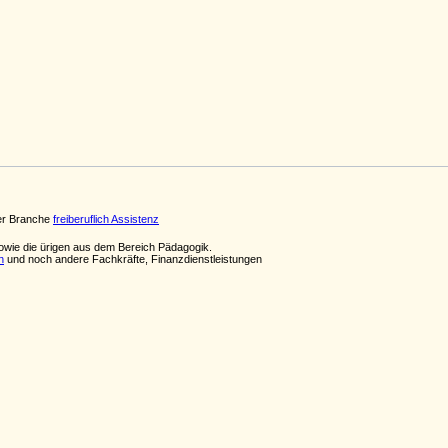
der Branche
freiberuflich Assistenz
wie die ürigen aus dem Bereich Pädagogik.
n
und noch andere Fachkräfte, Finanzdienstleistungen