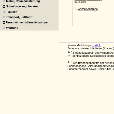
Möbel, Raumausstattung
Schreibwesen, Literatur
Textilien
Transport, Luftfahrt
Unternehmensdienstleistungen
Werbung
Interne Verlinkung -
zurück
Angebote unserer Mitglieder (Auszug)
Finanzpädagogin und virtuelle Ass
-> Fachbezogene Selbständige gesuch
Alle Branchenbegriffe der drit
Fachbezogene Selbständige für Assist
Subunternehmer sowie Freiberufler u