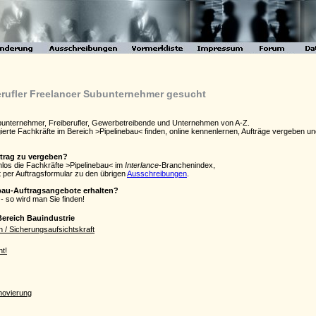
erufler Freelancer Subunternehmer gesucht
ubunternehmer, Freiberufler, Gewerbetreibende und Unternehmen von A-Z.
agierte Fachkräfte im Bereich >Pipelinebau< finden, online kennenlernen, Aufträge vergeben
ftrag zu vergeben?
nlos die Fachkräfte >Pipelinebau< im
Interlance
-Branchenindex,
 per Auftragsformular zu den übrigen
Ausschreibungen
.
ebau-Auftragsangebote erhalten?
- so wird man Sie finden!