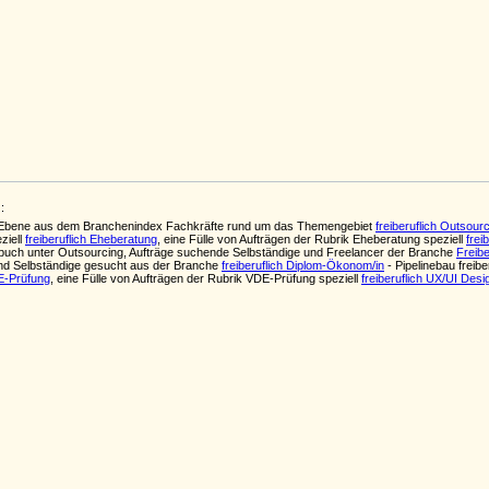
:
ten Ebene aus dem Branchenindex Fachkräfte rund um das Themengebiet
freiberuflich Outsour
ziell
freiberuflich Eheberatung
, eine Fülle von Aufträgen der Rubrik Eheberatung speziell
frei
uch unter Outsourcing, Aufträge suchende Selbständige und Freelancer der Branche
Freib
nd Selbständige gesucht aus der Branche
freiberuflich Diplom-Ökonom/in
- Pipelinebau freib
DE-Prüfung
, eine Fülle von Aufträgen der Rubrik VDE-Prüfung speziell
freiberuflich UX/UI Desi