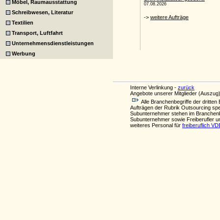
Möbel, Raumausstattung
Schreibwesen, Literatur
Textilien
Transport, Luftfahrt
Unternehmensdienstleistungen
Werbung
Interne Verlinkung -
zurück
Angebote unserer Mitglieder (Auszug)
Alle Branchenbegriffe der drit
Aufträgen der Rubrik Outsourcing spe
Subunternehmer stehen im Branchenb
Subunternehmer sowie Freiberufler u
weiteres Personal für
freiberuflich V