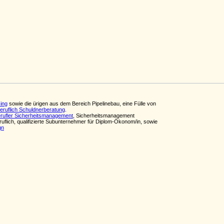
cing
sowie die ürigen aus dem Bereich Pipelinebau, eine Fülle von
beruflich Schuldnerberatung
.
erufler Sicherheitsmanagement
, Sicherheitsmanagement
eruflich, qualifizierte Subunternehmer für Diplom-Ökonom/in, sowie
gn