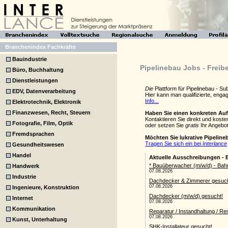
Branchenindex Fachkräfte
Bauindustrie
Pipelinebau Jobs - Freib
Büro, Buchhaltung
Dienstleistungen
Die
Plattform für Pipelinebau - S
EDV, Datenverarbeitung
Hier kann man qualifizierte, eng
Info...
Elektrotechnik, Elektronik
Finanzwesen, Recht, Steuern
Haben Sie einen konkreten Au
Kontaktieren Sie direkt und koste
Fotografie, Film, Optik
oder setzen Sie
gratis
Ihr Angebot
Fremdsprachen
Möchten Sie lukrative Pipelin
Tragen Sie sich ein bei
Interlance
Gesundheitswesen
Handel
Handwerk
Industrie
Ingenieure, Konstruktion
Internet
Kommunikation
Kunst, Unterhaltung