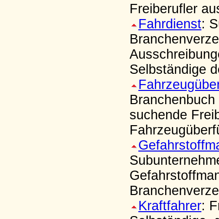
Freiberufler a
Fahrdienst
: 
Branchenverzei
Ausschreibung
Selbständige d
Fahrzeugüber
Branchenbuch u
suchende Freib
Fahrzeugüberf
Gefahrstoff
Subunternehmer
Gefahrstoffma
Branchenverzei
Kraftfahrer
: 