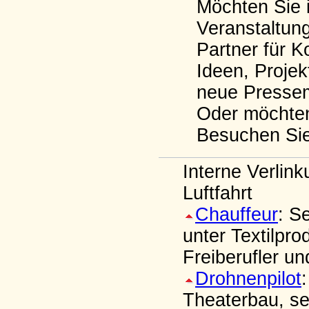
Möchten Sie i
Veranstaltun
Partner für K
Ideen, Proje
neue Pressem
Oder möchten 
Besuchen Si
Interne Verlin
Luftfahrt
Chauffeur
: S
unter Textilpr
Freiberufler u
Drohnenpilot
Theaterbau, se