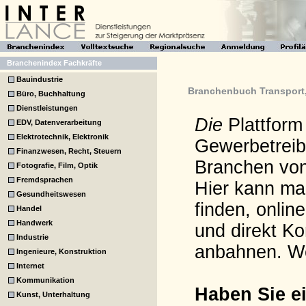
Branchenindex Fachkräfte
Bauindustrie
Branchenbuch Transport,
Büro, Buchhaltung
Dienstleistungen
Die
Plattform
EDV, Datenverarbeitung
Elektrotechnik, Elektronik
Gewerbetreib
Finanzwesen, Recht, Steuern
Branchen von
Fotografie, Film, Optik
Fremdsprachen
Hier kann man
Gesundheitswesen
finden, onlin
Handel
Handwerk
und direkt K
Industrie
anbahnen. W
Ingenieure, Konstruktion
Internet
Kommunikation
Haben Sie e
Kunst, Unterhaltung