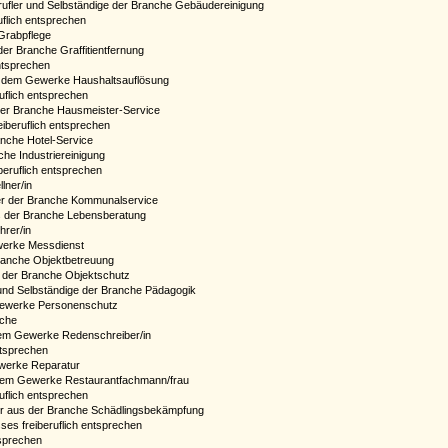
rufler und Selbständige der Branche Gebäudereinigung
uflich entsprechen
Grabpflege
er Branche Graffitientfernung
ntsprechen
aus dem Gewerke Haushaltsauflösung
uflich entsprechen
 der Branche Hausmeister-Service
iberuflich entsprechen
anche Hotel-Service
he Industriereinigung
beruflich entsprechen
lner/in
cer der Branche Kommunalservice
 aus der Branche Lebensberatung
hrer/in
ewerke Messdienst
Branche Objektbetreuung
us der Branche Objektschutz
und Selbständige der Branche Pädagogik
m Gewerke Personenschutz
rche
 dem Gewerke Redenschreiber/in
ntsprechen
ewerke Reparatur
us dem Gewerke Restaurantfachmann/frau
uflich entsprechen
ler aus der Branche Schädlingsbekämpfung
es freiberuflich entsprechen
tsprechen