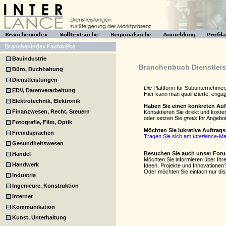
Branchenindex Fachkräfte
Bauindustrie
Branchenbuch Dienstlei
Büro, Buchhaltung
Dienstleistungen
Die
Plattform für Subunternehmer
EDV, Datenverarbeitung
Hier kann man qualifizierte, eng
Elektrotechnik, Elektronik
Haben Sie einen konkreten Au
Finanzwesen, Recht, Steuern
Kontaktieren Sie direkt und kost
oder setzen Sie
gratis
Ihr Angebot
Fotografie, Film, Optik
Möchten Sie lukrative Auftrag
Fremdsprachen
Tragen Sie sich am
Interlance
-Ma
Gesundheitswesen
Besuchen Sie auch unser For
Handel
Möchten Sie informieren über Ihr
Handwerk
Ideen, Projekte und Innovationen
Oder möchten Sie einfach nur di
Industrie
Ingenieure, Konstruktion
Internet
Kommunikation
Kunst, Unterhaltung