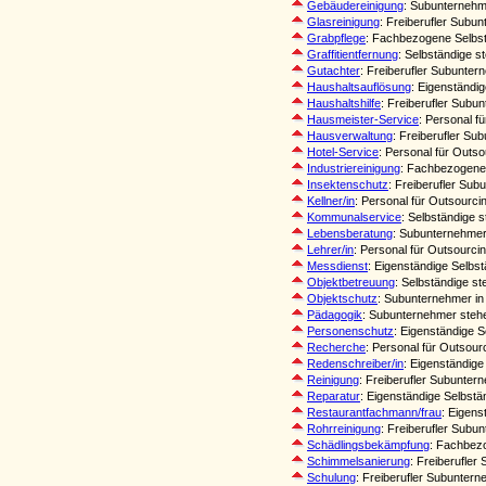
Gebäudereinigung
: Subunternehm
Glasreinigung
: Freiberufler Subu
Grabpflege
: Fachbezogene Selbst
Graffitientfernung
: Selbständige s
Gutachter
: Freiberufler Subunter
Haushaltsauflösung
: Eigenständi
Haushaltshilfe
: Freiberufler Subu
Hausmeister-Service
: Personal f
Hausverwaltung
: Freiberufler S
Hotel-Service
: Personal für Outs
Industriereinigung
: Fachbezogene 
Insektenschutz
: Freiberufler Su
Kellner/in
: Personal für Outsourci
Kommunalservice
: Selbständige 
Lebensberatung
: Subunternehmer 
Lehrer/in
: Personal für Outsourc
Messdienst
: Eigenständige Selbs
Objektbetreuung
: Selbständige s
Objektschutz
: Subunternehmer in 
Pädagogik
: Subunternehmer steh
Personenschutz
: Eigenständige 
Recherche
: Personal für Outsou
Redenschreiber/in
: Eigenständig
Reinigung
: Freiberufler Subunter
Reparatur
: Eigenständige Selbstä
Restaurantfachmann/frau
: Eigens
Rohrreinigung
: Freiberufler Subu
Schädlingsbekämpfung
: Fachbezo
Schimmelsanierung
: Freiberufle
Schulung
: Freiberufler Subunter