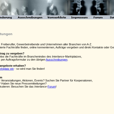
stungen
, Freiberufler, Gewerbetreibende und Unternehmen aller Branchen von A-Z.
agierte Fachkräfte finden, online kennenlernen, Aufträge vergeben und direkt Kontakte oder
ftrag zu vergeben?
enlos die Fachkräfte im Branchenindex des
Interlance
-Marktplatzes,
 per Auftragsformular zu den übrigen
Ausschreibungen
.
sangebote erhalten?
rktplatz ein
- so wird man Sie finden!
um
e Veranstaltungen, Aktionen, Events? Suchen Sie Partner für Kooperationen,
? Haben Sie neue Pressemitteilungen?
skutieren: Besuchen Sie das
Interlance
-
Forum
!