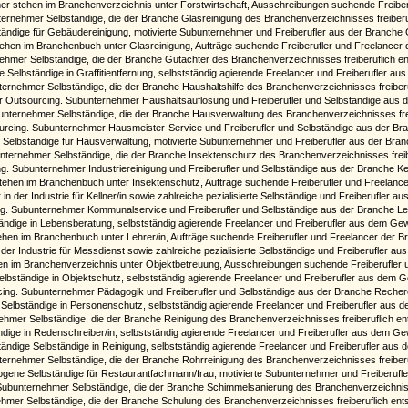
er stehen im Branchenverzeichnis unter Forstwirtschaft, Ausschreibungen suchende Freibe
nternehmer Selbständige, die der Branche Glasreinigung des Branchenverzeichnisses freiber
ändige für Gebäudereinigung, motivierte Subunternehmer und Freiberufler aus der Branche 
tehen im Branchenbuch unter Glasreinigung, Aufträge suchende Freiberufler und Freelancer d
nehmer Selbständige, die der Branche Gutachter des Branchenverzeichnisses freiberuflich e
ge Selbständige in Graffitientfernung, selbstständig agierende Freelancer und Freiberufler 
nternehmer Selbständige, die der Branche Haushaltshilfe des Branchenverzeichnisses freiber
ür Outsourcing. Subunternehmer Haushaltsauflösung und Freiberufler und Selbständige aus
ubunternehmer Selbständige, die der Branche Hausverwaltung des Branchenverzeichnisses fre
ourcing. Subunternehmer Hausmeister-Service und Freiberufler und Selbständige aus der Br
Selbständige für Hausverwaltung, motivierte Subunternehmer und Freiberufler aus der Branc
bunternehmer Selbständige, die der Branche Insektenschutz des Branchenverzeichnisses frei
ng. Subunternehmer Industriereinigung und Freiberufler und Selbständige aus der Branche Kel
stehen im Branchenbuch unter Insektenschutz, Aufträge suchende Freiberufler und Freelan
in der Industrie für Kellner/in sowie zahlreiche pezialisierte Selbständige und Freiberufler
ing. Subunternehmer Kommunalservice und Freiberufler und Selbständige aus der Branche Le
tändige in Lebensberatung, selbstständig agierende Freelancer und Freiberufler aus dem G
tehen im Branchenbuch unter Lehrer/in, Aufträge suchende Freiberufler und Freelancer der 
der Industrie für Messdienst sowie zahlreiche pezialisierte Selbständige und Freiberufler a
en im Branchenverzeichnis unter Objektbetreuung, Ausschreibungen suchende Freiberufler 
Selbständige in Objektschutz, selbstständig agierende Freelancer und Freiberufler aus de
rcing. Subunternehmer Pädagogik und Freiberufler und Selbständige aus der Branche Reche
e Selbständige in Personenschutz, selbstständig agierende Freelancer und Freiberufler aus
nehmer Selbständige, die der Branche Reinigung des Branchenverzeichnisses freiberuflich e
ndige in Redenschreiber/in, selbstständig agierende Freelancer und Freiberufler aus dem G
tändige Selbständige in Reinigung, selbstständig agierende Freelancer und Freiberufler a
nternehmer Selbständige, die der Branche Rohrreinigung des Branchenverzeichnisses freiber
gene Selbständige für Restaurantfachmann/frau, motivierte Subunternehmer und Freiberuf
r Subunternehmer Selbständige, die der Branche Schimmelsanierung des Branchenverzeichniss
nehmer Selbständige, die der Branche Schulung des Branchenverzeichnisses freiberuflich en