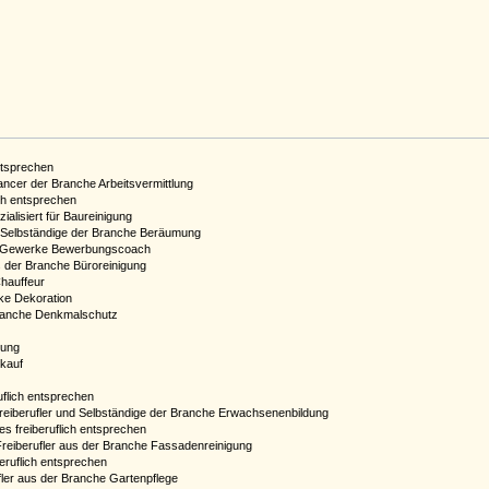
ntsprechen
ancer der Branche Arbeitsvermittlung
ch entsprechen
alisiert für Baureinigung
d Selbständige der Branche Beräumung
dem Gewerke Bewerbungscoach
us der Branche Büroreinigung
hauffeur
rke Dekoration
 Branche Denkmalschutz
tung
nkauf
uflich entsprechen
reiberufler und Selbständige der Branche Erwachsenenbildung
s freiberuflich entsprechen
 Freiberufler aus der Branche Fassadenreinigung
eruflich entsprechen
ufler aus der Branche Gartenpflege