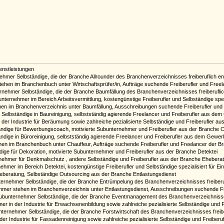
enstleistungen
nehmer Selbständige, die der Branche Allrounder des Branchenverzeichnisses freiberuflich e
stehen im Branchenbuch unter Wirtschaftsprüfer/in, Aufträge suchende Freiberufler und Freel
ernehmer Selbständige, die der Branche Baumfällung des Branchenverzeichnisses freiberufli
unternehmer im Bereich Arbeitsvermittlung, kostengünstige Freiberufler und Selbständige spezi
hen im Branchenverzeichnis unter Baumfällung, Ausschreibungen suchende Freiberufler un
e Selbständige in Baureinigung, selbstständig agierende Freelancer und Freiberufler aus 
 der Industrie für Beräumung sowie zahlreiche pezialisierte Selbständige und Freiberufler a
ndige für Bewerbungscoach, motivierte Subunternehmer und Freiberufler aus der Branche C
ändige in Büroreinigung, selbstständig agierende Freelancer und Freiberufler aus dem Gewe
ehen im Branchenbuch unter Chauffeur, Aufträge suchende Freiberufler und Freelancer der
ige für Dekoration, motivierte Subunternehmer und Freiberufler aus der Branche Detektei
rnehmer für Denkmalschutz , andere Selbständige und Freiberufler aus der Branche Ehebera
ehmer im Bereich Detektei, kostengünstige Freiberufler und Selbständige spezialisiert für Ei
Eheberatung, Selbständige Outsourcing aus der Branche Entlastungsdienst
nternehmer Selbständige, die der Branche Entrümpelung des Branchenverzeichnisses freiber
hmer stehen im Branchenverzeichnis unter Entlastungsdienst, Ausschreibungen suchende F
 Subunternehmer Selbständige, die der Branche Eventmanagement des Branchenverzeichnisse
er in der Industrie für Erwachsenenbildung sowie zahlreiche pezialisierte Selbständige und
unternehmer Selbständige, die der Branche Forstwirtschaft des Branchenverzeichnisses freib
der Industrie für Fassadenreinigung sowie zahlreiche pezialisierte Selbständige und Freiber