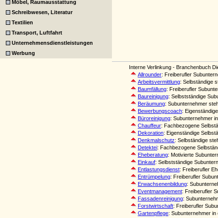
Möbel, Raumausstattung
Schreibwesen, Literatur
Textilien
Transport, Luftfahrt
Unternehmensdienstleistungen
Werbung
Interne Verlinkung - Branchenbuch Di
Allrounder
: Freiberufler Subunter
Arbeitsvermittlung
: Selbständige 
Baumfällung
: Freiberufler Subunt
Baureinigung
: Selbstständige Sub
Beräumung
: Subunternehmer ste
Bewerbungscoach
: Eigenständig
Büroreinigung
: Subunternehmer in
Chauffeur
: Fachbezogene Selbstä
Dekoration
: Eigenständige Selbst
Denkmalschutz
: Selbständige st
Detektei
: Fachbezogene Selbständ
Eheberatung
: Motivierte Subunte
Einkauf
: Selbstständige Subuntern
Entlastungsdienst
: Freiberufler 
Entrümpelung
: Freiberufler Subu
Erwachsenenbildung
: Subunterne
Eventmanagement
: Freiberufler
Fassadenreinigung
: Subunternehm
Forstwirtschaft
: Freiberufler Sub
Gartenpflege
: Subunternehmer in 